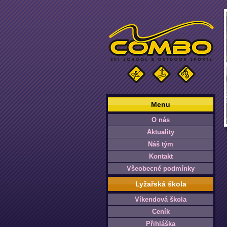
Menu
O nás
Aktuality
Náš tým
Kontakt
Všeobecné podmínky
Lyžařská škola
Víkendová škola
Ceník
Přihláška