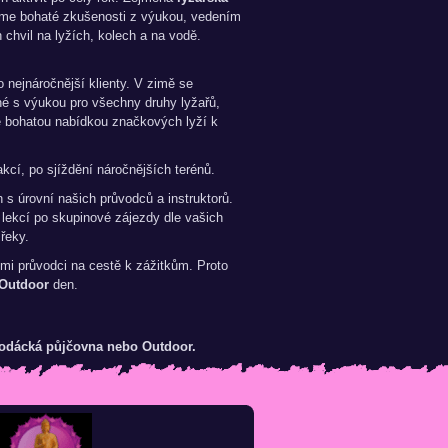
áme bohaté zkušenosti z výukou, vedením
chvil na lyžích, kolech a na vodě.
o nejnáročnější klienty. V zimě se
é s výukou pro všechny druhy lyžařů,
e bohatou nabídkou značkových lyží k
cí, po sjíždění náročnějších terénů.
 s úrovní našich průvodců a instruktorů.
 lekcí po skupinové zájezdy dle vašich
řeky.
mi průvodci na cestě k zážitkům. Proto
Outdoor
den.
 vodácká půjčovna nebo Outdoor.