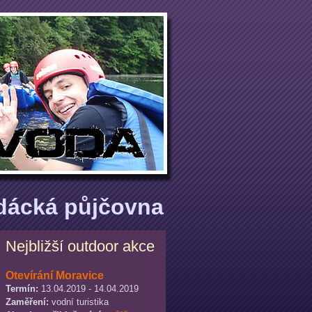
odácká půjčovna
Nejbližší outdoor akce
Otevírání Moravice
Termín:
13.04.2019 - 14.04.2019
Zaměření:
vodní turistika