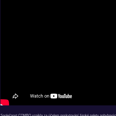
Společnost COMBO vznikla za účelem poskytování široké palety pohybových