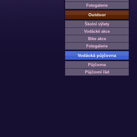
Fotogalerie
Outdoor
Školní výlety
Vodácké akce
Bike akce
Fotogalerie
Vodácká půjčovna
Půjčovna
Půjčovní řád