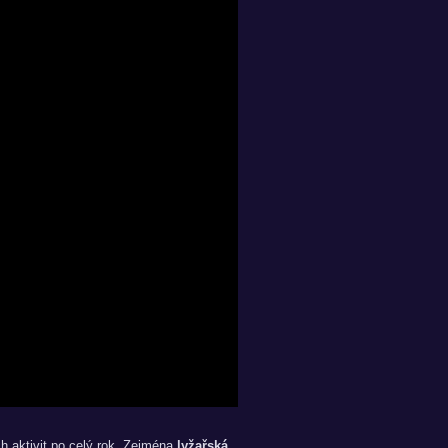
 aktivit po celý rok. Zejména
lyžařská