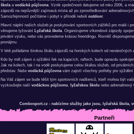
škola
a
vodácká půjčovna
. Vznik společnosti datujeme od roku 2006, a m
zájezdů na nejrůznější zajímavá místa až po zprostředkování adrenalinových 
Samozřejmností počítáme i pobyt v přírodě neboli
outdoor
.
Hlavní náplní našich služeb je poskytování sportovních zážitků pro malé i pr
věnujeme lyžování
Lyžařská škola
. Organizujeme víkendové zájezdy spojen
privátní výuku, nebo vás provedeme krásou freeridingu. Rovněž disponujem
pronájmu.
V létě pořádáme širokou škálu zájezdů na horských kolech od nenáročných ak
Kdo by měl zájem o sjíždění řek na kajacích, raftech, bude opravdu spokojen
Jak na kolech, tak i na vodě poskytujeme celou škálou služeb, od privátních
představ. Naše
vodácká půjčovna
vám zajistí všechny potřeby pro sjíždění 
Na Váš zájem se bude těšit tým sportovních nadšenců, kteří mohou být vaši
vyzkoušejte naší
vodáckou půjčovnu
,
lyžařskou školu
nebo adrenalinový
Combosport.cz - nabízíme služby jako jsou, lyžařská škola,
Partneři