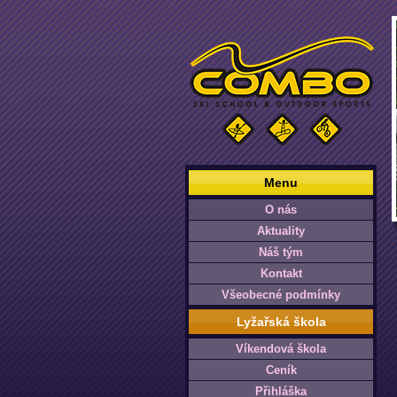
Menu
O nás
Aktuality
Náš tým
Kontakt
Všeobecné podmínky
Lyžařská škola
Víkendová škola
Ceník
Přihláška