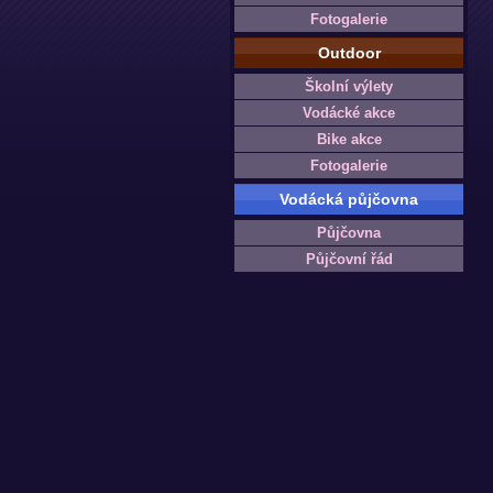
Fotogalerie
Outdoor
Školní výlety
Vodácké akce
Bike akce
Fotogalerie
Vodácká půjčovna
Půjčovna
Půjčovní řád