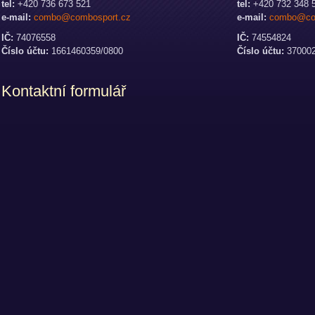
tel:
+420 736 673 521
tel:
+420 732 348 
e-mail:
combo@combosport.cz
e-mail:
combo@co
IČ:
74076558
IČ:
74554824
Číslo účtu:
1661460359/0800
Číslo účtu:
370002
Kontaktní formulář