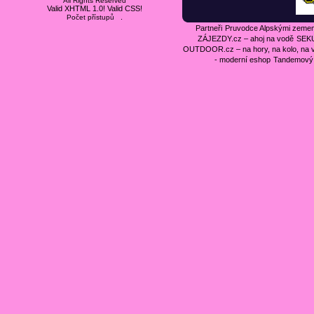
All Rights Reserved
Valid XHTML 1.0!
Valid CSS!
.
Počet přístupů
Partneři
Pruvodce Alpskými zeme
ZÁJEZDY.cz – ahoj na vodě
SEKU
OUTDOOR.cz – na hory, na kolo, na 
- moderní eshop
Tandemový 