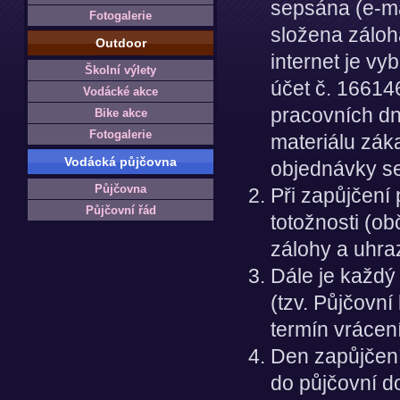
sepsána (e-m
Fotogalerie
složena záloh
Outdoor
internet je v
Školní výlety
účet č. 16614
Vodácké akce
pracovních dn
Bike akce
Fotogalerie
materiálu zák
Vodácká půjčovna
objednávky se
Půjčovna
Při zapůjčení
Půjčovní řád
totožnosti (ob
zálohy a uhra
Dále je každý
(tzv. Půjčovní
termín vrácení
Den zapůjčení
do půjčovní d