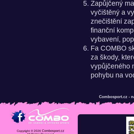
Zapůjčený mat
vyčištěný a v
znečištění za
finanční komp
vybavení, pop
Fa COMBO ski
za škody, kte
vypůjčeného m
pohybu na vod
Combosport.cz - n
Combosport.cz
Copyright © 2026