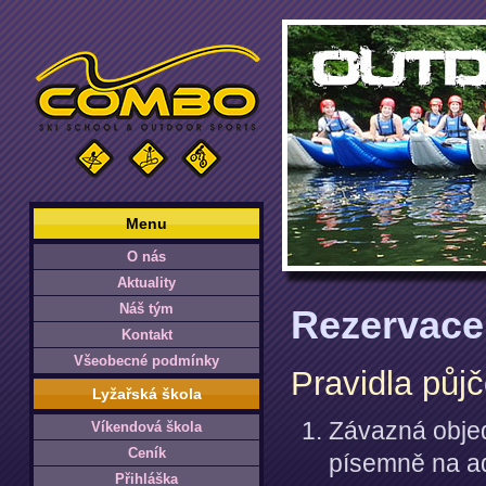
Menu
O nás
Aktuality
Náš tým
Rezervace
Kontakt
Všeobecné podmínky
Pravidla půj
Lyžařská škola
Závazná objed
Víkendová škola
Ceník
písemně na ad
Přihláška