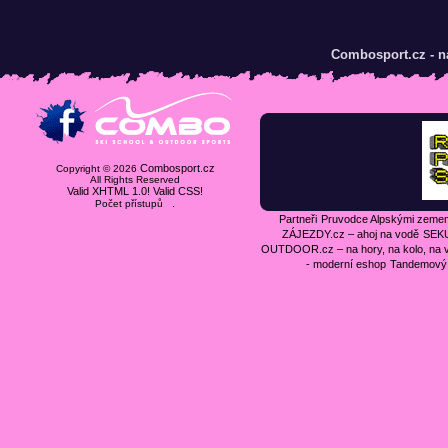
Combosport.cz - n
Combosport.cz
Copyright © 2026
All Rights Reserved
Valid XHTML 1.0!
Valid CSS!
.
Počet přístupů
Partneři
Pruvodce Alpskými zeme
ZÁJEZDY.cz – ahoj na vodě
SEKU
OUTDOOR.cz – na hory, na kolo, na 
- moderní eshop
Tandemový 