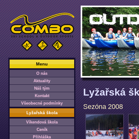
Menu
O nás
Aktuality
Náš tým
Lyžařská šk
Kontakt
Všeobecné podmínky
Sezóna 2008
Lyžařská škola
Víkendová škola
Ceník
Přihláška