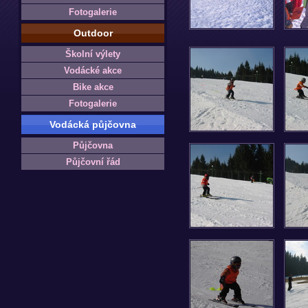
Fotogalerie
Outdoor
Školní výlety
Vodácké akce
Bike akce
Fotogalerie
Vodácká půjčovna
Půjčovna
Půjčovní řád