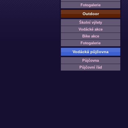
Fotogalerie
Outdoor
Školní výlety
Vodácké akce
Bike akce
Fotogalerie
Vodácká půjčovna
Půjčovna
Půjčovní řád