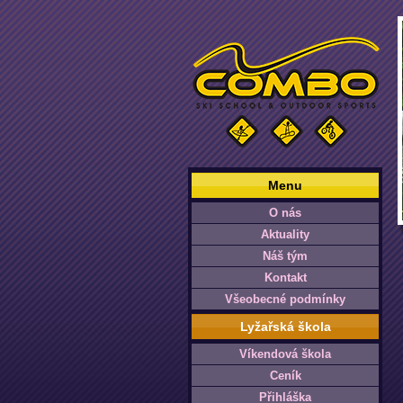
Menu
O nás
Aktuality
Náš tým
Kontakt
Všeobecné podmínky
Lyžařská škola
Víkendová škola
Ceník
Přihláška