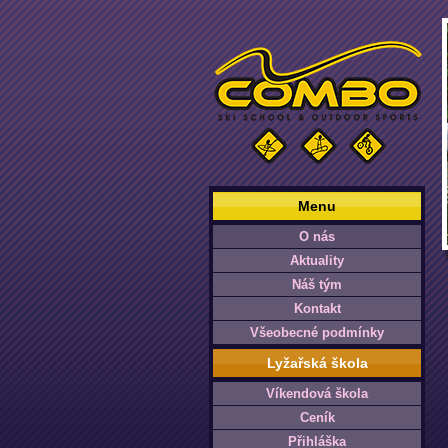
Menu
O nás
Aktuality
Náš tým
Kontakt
Všeobecné podmínky
Lyžařská škola
Víkendová škola
Ceník
Přihláška