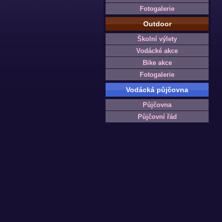
Fotogalerie
Outdoor
Školní výlety
Vodácké akce
Bike akce
Fotogalerie
Vodácká půjčovna
Půjčovna
Půjčovní řád