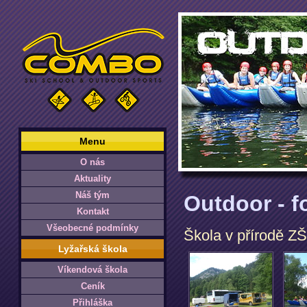
Menu
O nás
Aktuality
Náš tým
Outdoor - f
Kontakt
Všeobecné podmínky
Škola v přírodě Z
Lyžařská škola
Víkendová škola
Ceník
Přihláška