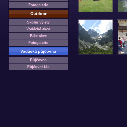
Fotogalerie
Outdoor
Školní výlety
Vodácké akce
Bike akce
Fotogalerie
Vodácká půjčovna
Půjčovna
Půjčovní řád