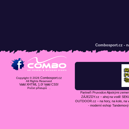
Combosport.cz - n
Combosport.cz
Copyright © 2026
All Rights Reserved
Valid XHTML 1.0!
Valid CSS!
.
Počet přístupů
Partneři
Pruvodce Alpskými zeme
ZÁJEZDY.cz – ahoj na vodě
SEKU
OUTDOOR.cz – na hory, na kolo, na 
- moderní eshop
Tandemový 